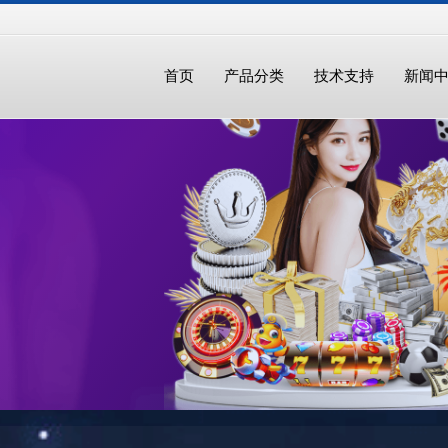
首页
产品分类
技术支持
新闻
车行业
大型步入式环境实验室