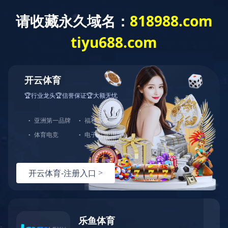
手
手
合
English
企业邮箱
持
持
金
式
式
分
光
合
析
Toggle
谱
金
仪
navigation
仪
分
析
仪
解决方案
行业应用
航空航天
汽车行业
信息通信
生物科技