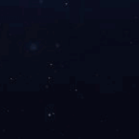
欢迎关注 官方微信
球友会官方网页版-球友会(中国)
苏ICP备20025328号
苏公网安备
32058302003646
开云手机官方版在线入口
|
问鼎中国有限公司官网
|
乐竞
|
华体会官方端
网站登录入口
|
AK(中国)AK官方网站
|
欧宝ob官网登录入口（中国）有