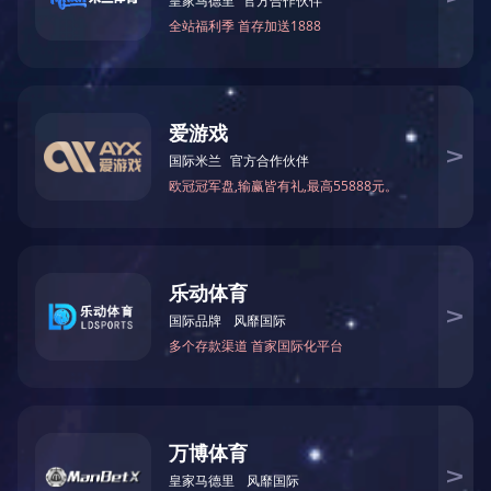
验时间。
• 本产品适合按国家标准GB/T2423.2《电工电子产品环境 试验 试验B： 高温
试验方法》 进行试验。 符合GB/ T2423.2试验方法标准要求。
• 具有超温保护/故障显示灯/安全警示标示等。
设计+技术参数
WCOD-125
TYCOD-285
TYCOD-800
T
型号
(W*H*D)mm
500X500X500
600X950X500
1000X1000X800
100
内箱尺寸
(W*H*D)mm
750X1200X740
800X1820X720
1200X1870X1080
120
外箱尺寸
/L
125L
285L
800L
容积
RT + 5℃ ~ 200℃
300℃)
温度范围
(或
+
可选
±2℃
温度分布均匀度
±1.5℃
温度稳定度