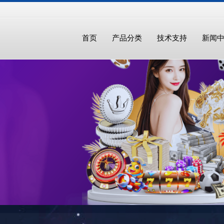
首页
产品分类
技术支持
新闻
友会官方网页版-球友会(中国)
您当前所在页：
首页
>
球友会官方网
 江苏省昆山市玉山镇中华园西路1888号
售热线：18762942613