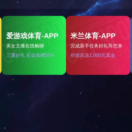
技术支持
新闻中心
球友会官方网页
售后服务网点
企业动态
球友会官方网页
在线留言
全球营销网络